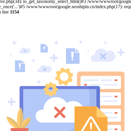
.php(34): io_get_taxonomy_select_html()#3 /www/wwwroot/google.seos
once('...')#5 /www/wwwroot/google.seoshipin.cn/index.php(17): requir
 line
1154