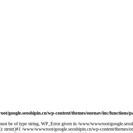
t/google.seoshipin.cn/wp-content/themes/onenav/inc/functions/p
 must be of type string, WP_Error given in /www/wwwroot/google.seosh
: strstr()#1 /www/wwwroot/google.seoshipin.cn/wp-content/themes/on