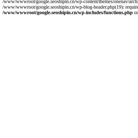
/www/wwwroot/google.seoshipin.cn/wp-content/themes/onenav/archive
/www/wwwroot/google.seoshipin.cn/wp-blog-header.php(19): require_
/www/wwwroot/google.seoshipin.cn/wp-includes/functions.php
on