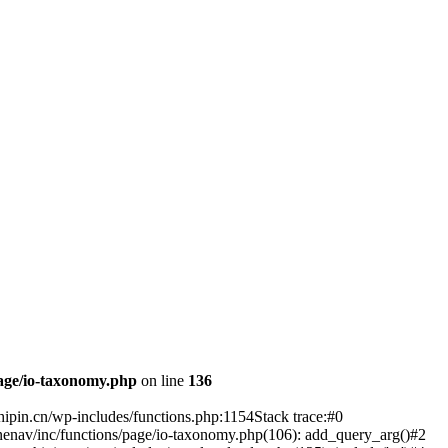
age/io-taxonomy.php
on line
136
ipin.cn/wp-includes/functions.php:1154Stack trace:#0
enav/inc/functions/page/io-taxonomy.php(106): add_query_arg()#2