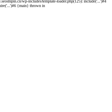
hipin.cn/wp-includes/template-loader.php(125): include('...')#4
e('...')#6 {main} thrown in