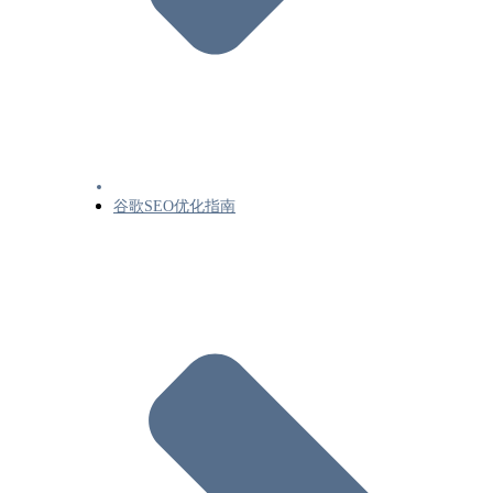
JavaScript
了解JavaScriptSEO基础知识
解决与 Google 搜索相关的 JavaScript 问题
修正延迟加载的网站内容
将动态呈现作为临时解决方法
网页和内容元数据
Google搜索的有效页面元数据
谷歌SEO优化指南
Google支持的meta标记和属性
漫游器元标记规范(Robots meta标记、data-
nosnippet和X-Robots-Tag规范)
使用noindex阻止搜索引擎编入索引
安全搜索功能和您的网站
向Google说明您的出站链接的用意(rel属性
删除
控制您在Google搜索中分享的内容
从Google搜索结果中移除您网站上托管的
页