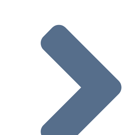
如何编写和提交robots.txt文件(robots协议
则写法）
更新robots.txt文件
Google如何解读robots.txt规范
网址规范化
什么是网址规范化
如何使用rel=”canonical”及其他方法指定
网址
解决规范化问题
AMP
与 Google 搜索中的 AMP 网页相关的准则
了解AMP在搜索结果中的运作原理
增强在Google搜索结果中显示的AMP内容
验证AMP内容是否可以显示在Google搜索
果中
从 Google 搜索结果中移除 AMP 网页