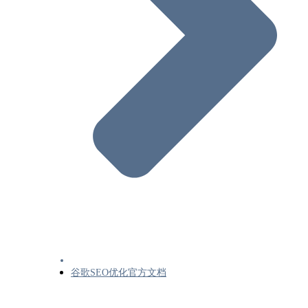
视频站点地图和替代方案(视频站点地图示
如何结合使用站点地图扩展
抓取工具管理
请求 Google 重新抓取您的网站网址
减慢Googlebot的抓取速度
验证Googlebot和其他Google抓取工具
面向大型网站所有者的抓取预算管理指南
HTTP 状态代码以及网络连接错误和 DNS 
误对 Google 搜索有何影响
Google抓取工具和抓取器（用户代理）概
Googlebot-什么是Googlebot
Google Read Aloud 用户代理
APIs-Google 用户代理
Feedfetcher
谷歌SEO优化官方文档
Robots.txt
Robots.txt简介与指南