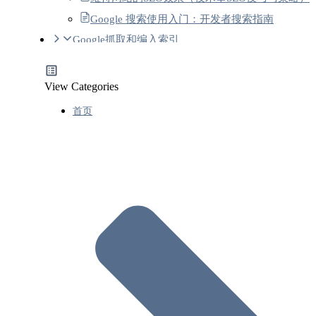
Google 搜索使用入门：开发者搜索指南
Google抓取和编入索引
抓取和索引编制主题概览
Google可编入索引的文件类型
View Categories
GoogleSEO网址结构最佳实践(Google网址结构准
首页
则)
GoogleSEO链接最佳实践(内链、外部链接)
关于移动网站和优先将移动版网站编入索引的最
实践
站点地图Sitemap
了解站点地图(什么是站点地图Sitemap）
创建和提交站点地图(Sitemap格式规范)
使用站点地图索引文件管理站点地图(拆分
大的站点地图)
图片站点地图格式和规范
Google新闻站点地图格式和规范