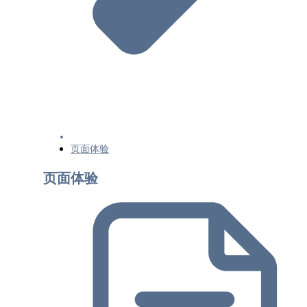
本地功能-3 退出Google Local
Google搜索和您网站上的备注（实验性功能）
“包裹跟踪”功能尝鲜者计划
排名系统
Google搜索排名系统指南
Google搜索实用内容系统
Google搜索的评价系统
页面体验
页面体验
了解Google搜索结果中的网页体验
页面体验
了解核心网页指标和Google搜索结果
避免使用干扰性插页式广告和对话框
在Google搜索中使用 Signed Exchange
结构化数据
监控和调试
调试 Google 搜索流量下降问题
通过Search Console进行监控