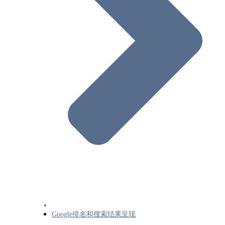
从搜索结果中移除您网站上托管的图片
让隐去的信息不显示在 Google 搜索中
网站迁移和变更
重定向和Google搜索
网站更换托管服务提供商或迁移到内容分
网络 (CDN)
在更改网址的情况下迁移网站
有关在Google搜索中进行A/B测试的最佳
暂停或停用网站
Google排名和搜索结果呈现
Google搜索结果呈现 主题概览
AI概览和您的网站
Google搜索的视觉元素库
Google搜索结果中的标题链接（Title）
Google搜索结果中的摘要(如何撰写元描述)
Google排名和搜索结果呈现