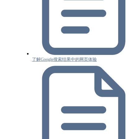
使用搜索运算符进行调试
预防和监控滥用行为
针对特定网站的指南
电子商务网站
国际网站和多语言网站
了解Google搜索结果中的网页体验