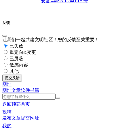
安备 44098102441079号
反馈
让我们一起共建文明社区！您的反馈至关重要！
已失效
重定向&变更
已屏蔽
敏感内容
其他
提交反馈
网址
网址
文章
软件
书籍
返回顶部
首页
投稿
发布文章
提交网址
我的