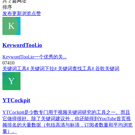
共 2 篇网址
排序
发布
更新
浏览
点赞
KeywordTool.io
KeywordTool.io一个优秀的关...
0
741
0
关键词工具
# 关键词下拉
# 关键词查找工具
# 谷歌关键词
YTCockpit
YTCockpit是少数专门用于视频关键词研究的工具之一。而且
它做得很好。除了关键词建议外，你还能得到YouTube首页视
频排名的大量数据（包括高清与标清，订阅者数量和平均浏览
量）。