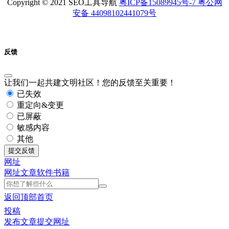
Copyright © 2021 SEO工具导航
粤ICP备15089945号-7 粤公网
安备 44098102441079号
反馈
让我们一起共建文明社区！您的反馈至关重要！
已失效
重定向&变更
已屏蔽
敏感内容
其他
提交反馈
网址
网址
文章
软件
书籍
返回顶部
首页
投稿
发布文章
提交网址