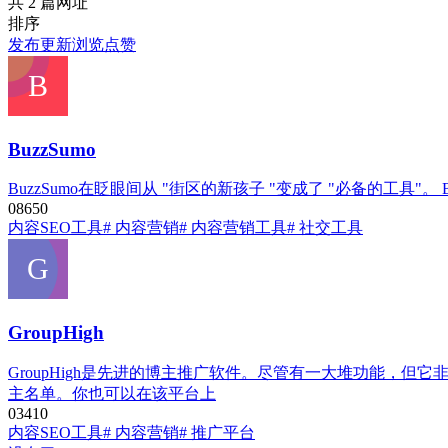
共 2 篇网址
排序
发布
更新
浏览
点赞
BuzzSumo
BuzzSumo在眨眼间从 "街区的新孩子 "变成了 "必备的工具
0
865
0
内容SEO工具
# 内容营销
# 内容营销工具
# 社交工具
GroupHigh
GroupHigh是先进的博主推广软件。尽管有一大堆功能
主名单。你也可以在该平台上
0
341
0
内容SEO工具
# 内容营销
# 推广平台