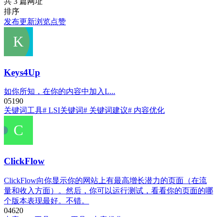
共 3 篇网址
排序
发布
更新
浏览
点赞
Keys4Up
如你所知，在你的内容中加入L...
0
519
0
关键词工具
# LSI关键词
# 关键词建议
# 内容优化
ClickFlow
ClickFlow向你显示你的网站上有最高增长潜力的页面（在流
量和收入方面）。然后，你可以运行测试，看看你的页面的哪
个版本表现最好。不错。
0
462
0