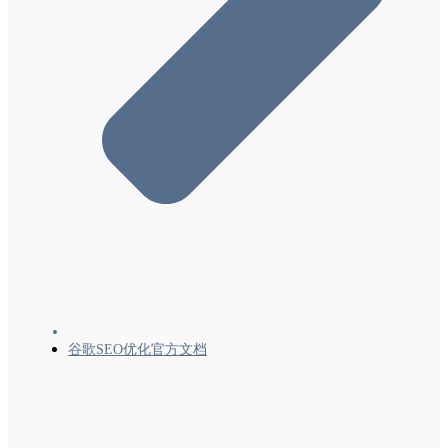
结构化数据
监控和调试
针对特定网站的指南
谷歌SEO优化官方文档