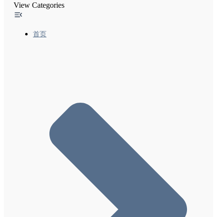
View Categories
经过翻译的功能-2 让广告网络能够使用与翻译相关
的Google搜索功能
精选摘要和您的网站
首页
使内容出现在Google探索中
Google搜索结果中的网站名称
搜索结果中的站点链接
在Google上启用网络故事、创建网络故事的最佳做
法及内容政策
实施灵活抽样时需遵循的常规指南
本地功能-1 向Google添加商家详情
本地功能-2 热门地点列表优化
本地功能-3 退出Google Local
Google搜索和您网站上的备注（实验性功能）
“包裹跟踪”功能尝鲜者计划
排名系统
页面体验