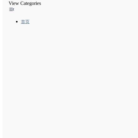
View Categories
经过翻译的功能-2 让广告网络能够使用与翻译相关的G
精选摘要和您的网站
首页
使内容出现在Google探索中
Google搜索结果中的网站名称
搜索结果中的站点链接
在Google上启用网络故事、创建网络故事的最佳做
实施灵活抽样时需遵循的常规指南
本地功能-1 向Google添加商家详情
本地功能-2 热门地点列表优化
本地功能-3 退出Google Local
Google搜索和您网站上的备注（实验性功能）
“包裹跟踪”功能尝鲜者计划
排名系统
页面体验
结构化数据