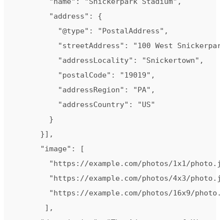
        "name": "Snickerpark Stadium",

        "address": {

          "@type": "PostalAddress",

          "streetAddress": "100 West Snickerpar
          "addressLocality": "Snickertown",

          "postalCode": "19019",

          "addressRegion": "PA",

          "addressCountry": "US"

        }

      }],

      "image": [

        "https://example.com/photos/1x1/photo.j
        "https://example.com/photos/4x3/photo.j
        "https://example.com/photos/16x9/photo.
       ],
