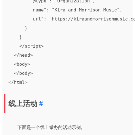
        "@type": "Organization",

        "name": "Kira and Morrison Music",

        "url": "https://kiraandmorrisonmusic.co
      }

    }

    </script>

  </head>

  <body>

  </body>

</html>
线上活动
#
下面是一个线上举办的活动示例。