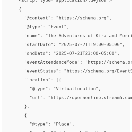
    <script type="application/ld+json">

    {

      "@context": "https://schema.org",

      "@type": "Event",

      "name": "The Adventures of Kira and Morri
      "startDate": "2025-07-21T19:00-05:00",

      "endDate": "2025-07-21T23:00-05:00",

      "eventAttendanceMode": "https://schema.or
      "eventStatus": "https://schema.org/EventS
      "location": [{

        "@type": "VirtualLocation",

        "url": "https://operaonline.stream5.com
      },

      {

        "@type": "Place",
