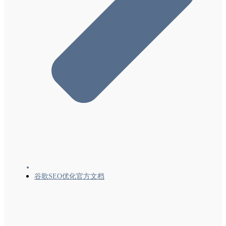
结构化数据
Google搜索中的结构化数据标记简介及其运
作方式
结构化数据常规指南
丰富且互动的搜索结果
使用 JavaScript 生成结构化数据
Google搜索支持的结构化数据标记(结构化数
据列表)
文章（Article、NewsArticle、BlogPosting）
结构化数据
图书操作 (Book) 结构化数据
面包屑导航 (BreadcrumbList) 结构化数据
（路径）
谷歌SEO优化官方文档
轮播界面 (ItemList) 结构化数据
课程信息（Course 和 CourseInstance）结构
化数据
课程列表 (Course) 结构化数据