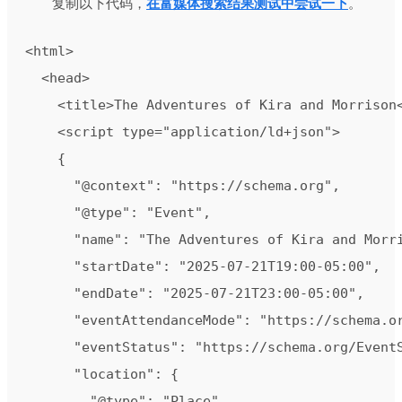
复制以下代码，
在富媒体搜索结果测试中尝试一下
。
<html>

  <head>

    <title>The Adventures of Kira and Morrison<
    <script type="application/ld+json">

    {

      "@context": "https://schema.org",

      "@type": "Event",

      "name": "The Adventures of Kira and Morri
      "startDate": "2025-07-21T19:00-05:00",

      "endDate": "2025-07-21T23:00-05:00",

      "eventAttendanceMode": "https://schema.or
      "eventStatus": "https://schema.org/EventS
      "location": {

        "@type": "Place",
