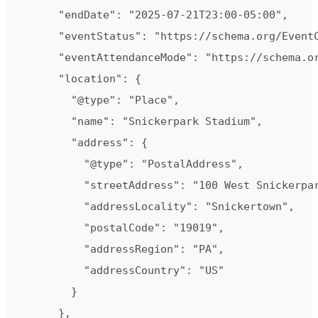
      "endDate": "2025-07-21T23:00-05:00",

      "eventStatus": "https://schema.org/EventC
      "eventAttendanceMode": "https://schema.or
      "location": {

        "@type": "Place",

        "name": "Snickerpark Stadium",

        "address": {

          "@type": "PostalAddress",

          "streetAddress": "100 West Snickerpar
          "addressLocality": "Snickertown",

          "postalCode": "19019",

          "addressRegion": "PA",

          "addressCountry": "US"

        }

      },
