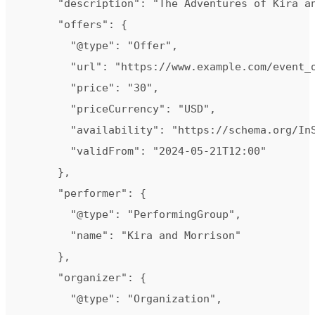
      "description": "The Adventures of Kira an
      "offers": {

        "@type": "Offer",

        "url": "https://www.example.com/event_o
        "price": "30",

        "priceCurrency": "USD",

        "availability": "https://schema.org/InS
        "validFrom": "2024-05-21T12:00"

      },

      "performer": {

        "@type": "PerformingGroup",

        "name": "Kira and Morrison"

      },

      "organizer": {

        "@type": "Organization",
