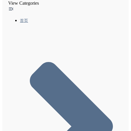
View Categories
经过翻译的功能-2 让广告网络能够使用与翻译相关
的Google搜索功能
精选摘要和您的网站
首页
使内容出现在Google探索中
Google搜索结果中的网站名称
搜索结果中的站点链接
在Google上启用网络故事、创建网络故事的最佳做
法及内容政策
实施灵活抽样时需遵循的常规指南
本地功能-1 向Google添加商家详情
本地功能-2 热门地点列表优化
本地功能-3 退出Google Local
Google搜索和您网站上的备注（实验性功能）
“包裹跟踪”功能尝鲜者计划
排名系统
页面体验