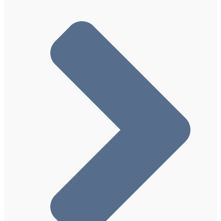
数据集（Dataset、DataCatalog、
DataDownload）结构化数据
论坛 (DiscussionForumPosting) 结构化数据
知识问答（Quiz、Question 和 Answer）结构
化数据
雇主总体评分 (EmployerAggregateRating) 结
构化数据
估算工资 (Occupation) 结构化数据
活动 (Event) 结构化数据
事实核查 (ClaimReview) 结构化数据
常见问题解答FAQ（FAQPage、Question、
Answer）结构化数据
居家活动 (VirtualLocation) 结构化数据
Google 图片中的图片元数据
职位搜索的招聘信息 (JobPosting) 结构化数据
学习视频（LearningResource、VideoObject、