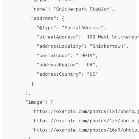
        "name": "Snickerpark Stadium",

        "address": {

          "@type": "PostalAddress",

          "streetAddress": "100 West Snickerpar
          "addressLocality": "Snickertown",

          "postalCode": "19019",

          "addressRegion": "PA",

          "addressCountry": "US"

        }

      },

      "image": [

        "https://example.com/photos/1x1/photo.j
        "https://example.com/photos/4x3/photo.j
        "https://example.com/photos/16x9/photo.