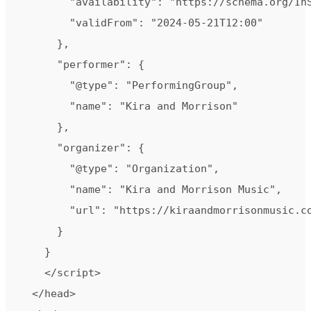
        "availability": "https://schema.org/InS
        "validFrom": "2024-05-21T12:00"

      },

      "performer": {

        "@type": "PerformingGroup",

        "name": "Kira and Morrison"

      },

      "organizer": {

        "@type": "Organization",

        "name": "Kira and Morrison Music",

        "url": "https://kiraandmorrisonmusic.co
      }

    }

    </script>

  </head>
