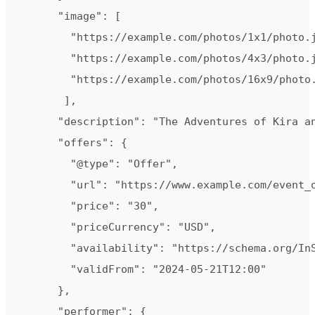
      "image": [

        "https://example.com/photos/1x1/photo.j
        "https://example.com/photos/4x3/photo.j
        "https://example.com/photos/16x9/photo.
       ],

      "description": "The Adventures of Kira an
      "offers": {

        "@type": "Offer",

        "url": "https://www.example.com/event_o
        "price": "30",

        "priceCurrency": "USD",

        "availability": "https://schema.org/InS
        "validFrom": "2024-05-21T12:00"

      },

      "performer": {
