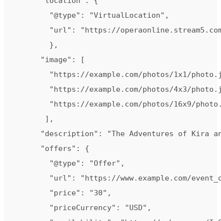
      "location": {

        "@type": "VirtualLocation",

        "url": "https://operaonline.stream5.com
        },

      "image": [

        "https://example.com/photos/1x1/photo.j
        "https://example.com/photos/4x3/photo.j
        "https://example.com/photos/16x9/photo.
       ],

      "description": "The Adventures of Kira an
      "offers": {

        "@type": "Offer",

        "url": "https://www.example.com/event_o
        "price": "30",

        "priceCurrency": "USD",
