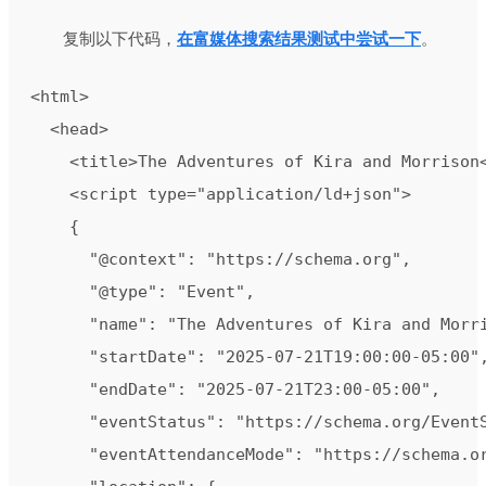
复制以下代码，
在富媒体搜索结果测试中尝试一下
。
<html>

  <head>

    <title>The Adventures of Kira and Morrison<
    <script type="application/ld+json">

    {

      "@context": "https://schema.org",

      "@type": "Event",

      "name": "The Adventures of Kira and Morri
      "startDate": "2025-07-21T19:00:00-05:00",
      "endDate": "2025-07-21T23:00-05:00",

      "eventStatus": "https://schema.org/EventS
      "eventAttendanceMode": "https://schema.or