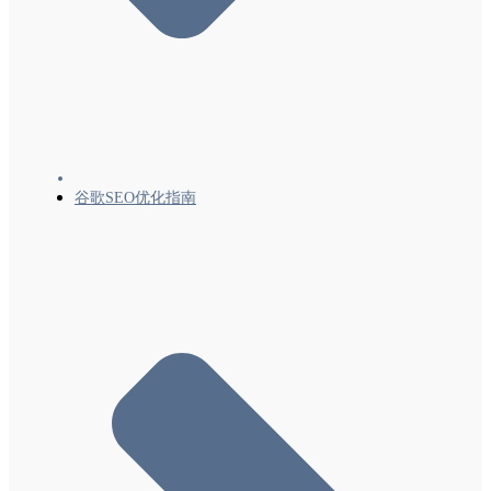
Clip）结构化数据
本地商家 (LocalBusiness) 结构化数据
数学求解器 (MathSolver) 结构化数据
影片轮播界面 (Movie) 结构化数据
单位组织 (Organization) 结构化数据
练习题 (Quiz) 结构化数据
谷歌SEO优化指南
产品/商品（Product、Review、Offer）结构化
数据简介-0
产品/商品（Product、Review、Offer）结构化
数据-1商品摘要
产品/商品（Product、Offer）结构化数据-2商
家信息
产品/商品结构化数据（ProductGroup、
Product）-3变体（商品款式/规格）
个人资料页面 (ProfilePage) 结构化数据
问答 (QAPage) 结构化数据
食谱（Recipe、HowTo、ItemList）结构化数