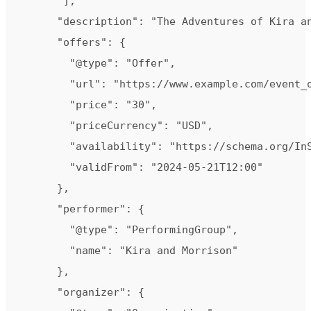
       ],

      "description": "The Adventures of Kira an
      "offers": {

        "@type": "Offer",

        "url": "https://www.example.com/event_o
        "price": "30",

        "priceCurrency": "USD",

        "availability": "https://schema.org/InS
        "validFrom": "2024-05-21T12:00"

      },

      "performer": {

        "@type": "PerformingGroup",

        "name": "Kira and Morrison"

      },

      "organizer": {
