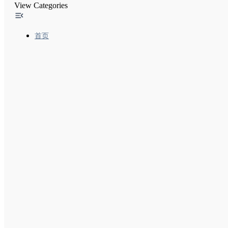
View Categories
视频站点地图和替代方案(视频站点地图示例)
如何结合使用站点地图扩展
首页
抓取工具管理
Robots.txt
网址规范化
AMP
JavaScript
网页和内容元数据
删除
网站迁移和变更
Google排名和搜索结果呈现
监控和调试
针对特定网站的指南