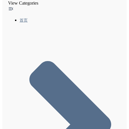
View Categories
经过翻译的功能-2 让广告网络能够使用与翻译相关
的Google搜索功能
精选摘要和您的网站
首页
使内容出现在Google探索中
Google搜索结果中的网站名称
搜索结果中的站点链接
在Google上启用网络故事、创建网络故事的最佳做
法及内容政策
实施灵活抽样时需遵循的常规指南
本地功能-1 向Google添加商家详情
本地功能-2 热门地点列表优化
本地功能-3 退出Google Local
Google搜索和您网站上的备注（实验性功能）
“包裹跟踪”功能尝鲜者计划
排名系统
页面体验