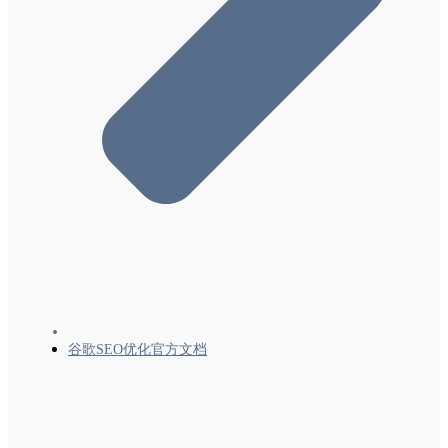
结构化数据
Google搜索中的结构化数据标记简介及其运
作方式
结构化数据常规指南
丰富且互动的搜索结果
使用 JavaScript 生成结构化数据
Google搜索支持的结构化数据标记(结构化数
据列表)
文章（Article、NewsArticle、BlogPosting）
结构化数据
图书操作 (Book) 结构化数据
面包屑导航 (BreadcrumbList) 结构化数据
（路径）
谷歌SEO优化官方文档
轮播界面 (ItemList) 结构化数据
课程信息（Course 和 CourseInstance）结构
化数据
课程列表 (Course) 结构化数据