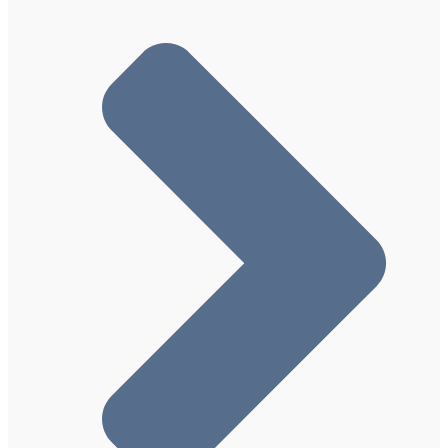
数据集（Dataset、DataCatalog、
DataDownload）结构化数据
论坛 (DiscussionForumPosting) 结构化数据
知识问答（Quiz、Question 和 Answer）结构
化数据
雇主总体评分 (EmployerAggregateRating) 结
构化数据
估算工资 (Occupation) 结构化数据
活动 (Event) 结构化数据
事实核查 (ClaimReview) 结构化数据
常见问题解答FAQ（FAQPage、Question、
Answer）结构化数据
居家活动 (VirtualLocation) 结构化数据
Google 图片中的图片元数据
职位搜索的招聘信息 (JobPosting) 结构化数据
学习视频（LearningResource、VideoObject、