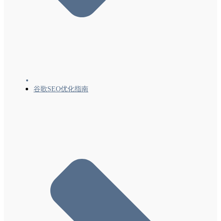
Clip）结构化数据
本地商家 (LocalBusiness) 结构化数据
数学求解器 (MathSolver) 结构化数据
影片轮播界面 (Movie) 结构化数据
单位组织 (Organization) 结构化数据
练习题 (Quiz) 结构化数据
谷歌SEO优化指南
产品/商品（Product、Review、Offer）结构化
数据简介-0
产品/商品（Product、Review、Offer）结构化
数据-1商品摘要
产品/商品（Product、Offer）结构化数据-2商
家信息
产品/商品结构化数据（ProductGroup、
Product）-3变体（商品款式/规格）
个人资料页面 (ProfilePage) 结构化数据
问答 (QAPage) 结构化数据
食谱（Recipe、HowTo、ItemList）结构化数