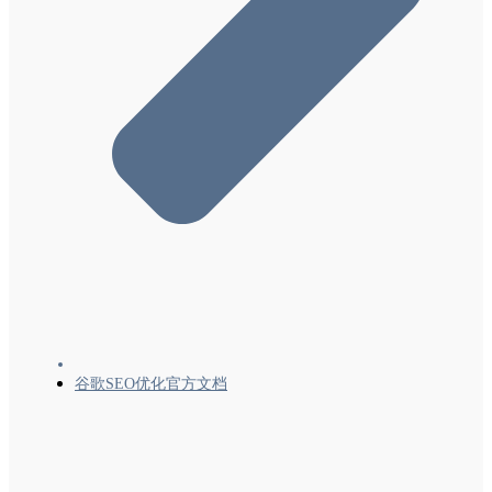
了解Google搜索结果中的网页体验
了解核心网页指标和Google搜索结果
避免使用干扰性插页式广告和对话框
在Google搜索中使用 Signed Exchange
结构化数据
监控和调试
针对特定网站的指南
谷歌SEO优化官方文档