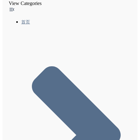
View Categories
经过翻译的功能-2 让广告网络能够使用与翻译相关
的Google搜索功能
精选摘要和您的网站
首页
使内容出现在Google探索中
Google搜索结果中的网站名称
搜索结果中的站点链接
在Google上启用网络故事、创建网络故事的最佳做
法及内容政策
实施灵活抽样时需遵循的常规指南
本地功能-1 向Google添加商家详情
本地功能-2 热门地点列表优化
本地功能-3 退出Google Local
Google搜索和您网站上的备注（实验性功能）
“包裹跟踪”功能尝鲜者计划
排名系统
页面体验