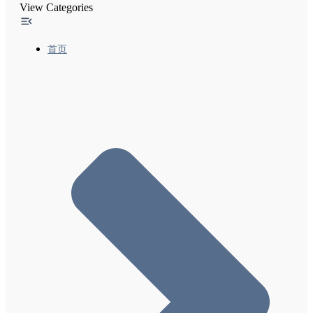
View Categories
JavaScript
网页和内容元数据
首页
Google搜索的有效页面元数据
Google支持的meta标记和属性
漫游器元标记规范(Robots meta标记、data-
nosnippet和X-Robots-Tag规范)
使用noindex阻止搜索引擎编入索引
安全搜索功能和您的网站
向Google说明您的出站链接的用意(rel属性)
删除
网站迁移和变更
Google排名和搜索结果呈现
监控和调试
针对特定网站的指南