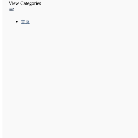
电子商务网站导航结构
View Categories
分页和增量加载以及它们对 Google 搜索的影
国际网站和多语言网站
首页