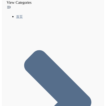
View Categories
经过翻译的功能-2 让广告网络能够使用与翻译相关
的Google搜索功能
精选摘要和您的网站
首页
使内容出现在Google探索中
Google搜索结果中的网站名称
搜索结果中的站点链接
在Google上启用网络故事、创建网络故事的最佳做
法及内容政策
实施灵活抽样时需遵循的常规指南
本地功能-1 向Google添加商家详情
本地功能-2 热门地点列表优化
本地功能-3 退出Google Local
Google搜索和您网站上的备注（实验性功能）
“包裹跟踪”功能尝鲜者计划
排名系统
页面体验