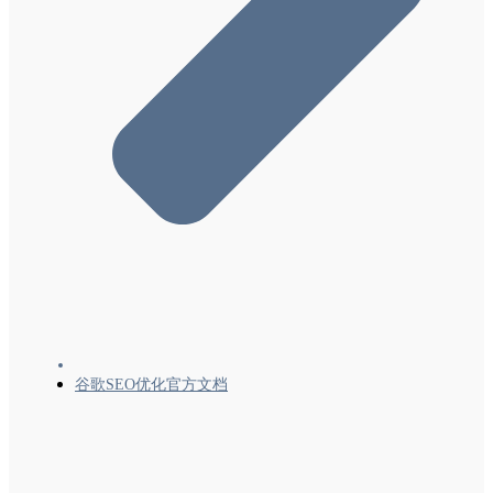
结构化数据
监控和调试
针对特定网站的指南
谷歌SEO优化官方文档