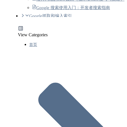
Google 搜索使用入门：开发者搜索指南
Google抓取和编入索引
抓取和索引编制主题概览
Google可编入索引的文件类型
View Categories
GoogleSEO网址结构最佳实践(Google网址结构准
首页
则)
GoogleSEO链接最佳实践(内链、外部链接)
关于移动网站和优先将移动版网站编入索引的最
实践
站点地图Sitemap
了解站点地图(什么是站点地图Sitemap）
创建和提交站点地图(Sitemap格式规范)
使用站点地图索引文件管理站点地图(拆分
大的站点地图)
图片站点地图格式和规范
Google新闻站点地图格式和规范