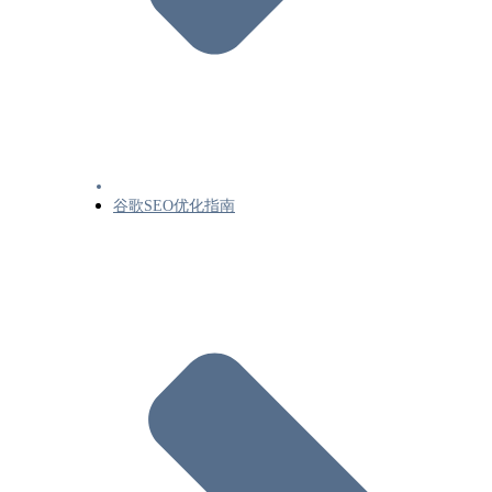
JavaScript
了解JavaScriptSEO基础知识
解决与 Google 搜索相关的 JavaScript 问题
修正延迟加载的网站内容
将动态呈现作为临时解决方法
网页和内容元数据
删除
谷歌SEO优化指南
网站迁移和变更
Google排名和搜索结果呈现
Google搜索结果呈现 主题概览
AI概览和您的网站
Google搜索的视觉元素库
Google搜索结果中的标题链接（Title）
Google搜索结果中的摘要(如何撰写元描述)
图片搜索引擎优化 (SEO) 最佳实践
视频搜索引擎优化 (SEO) 最佳实践