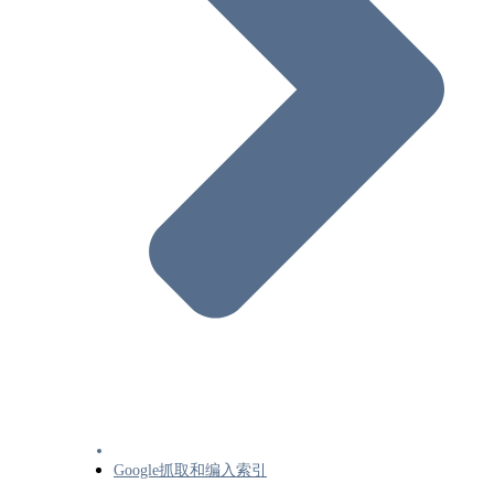
影响您在Google搜索中的署名日期
定义要在搜索结果中显示的网站图标（Favicon）
经过翻译的功能-1 Google搜索中的翻译搜索结果
经过翻译的功能-2 让广告网络能够使用与翻译相
的Google搜索功能
精选摘要和您的网站
使内容出现在Google探索中
Google搜索结果中的网站名称
搜索结果中的站点链接
在Google上启用网络故事、创建网络故事的最佳
法及内容政策
实施灵活抽样时需遵循的常规指南
本地功能-1 向Google添加商家详情
本地功能-2 热门地点列表优化
本地功能-3 退出Google Local
Google抓取和编入索引