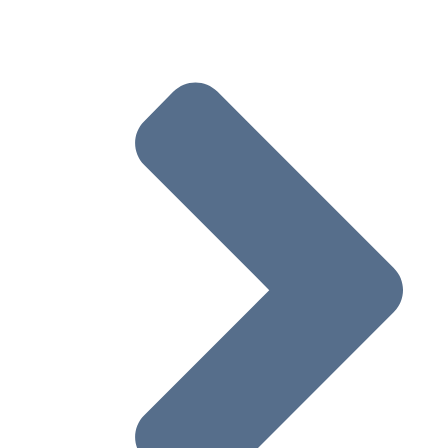
如何编写和提交robots.txt文件(robots协议
则写法）
更新robots.txt文件
Google如何解读robots.txt规范
网址规范化
什么是网址规范化
如何使用rel=”canonical”及其他方法指定
网址
解决规范化问题
AMP
与 Google 搜索中的 AMP 网页相关的准则
了解AMP在搜索结果中的运作原理
增强在Google搜索结果中显示的AMP内容
验证AMP内容是否可以显示在Google搜索
果中
从 Google 搜索结果中移除 AMP 网页