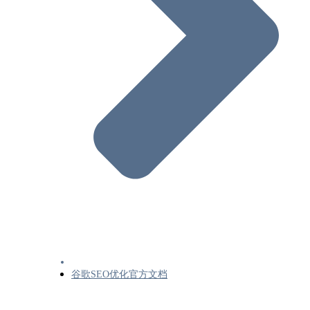
视频站点地图和替代方案(视频站点地图示
如何结合使用站点地图扩展
抓取工具管理
请求 Google 重新抓取您的网站网址
减慢Googlebot的抓取速度
验证Googlebot和其他Google抓取工具
面向大型网站所有者的抓取预算管理指南
HTTP 状态代码以及网络连接错误和 DNS 
误对 Google 搜索有何影响
Google抓取工具和抓取器（用户代理）概
Googlebot-什么是Googlebot
Google Read Aloud 用户代理
APIs-Google 用户代理
Feedfetcher
谷歌SEO优化官方文档
Robots.txt
Robots.txt简介与指南